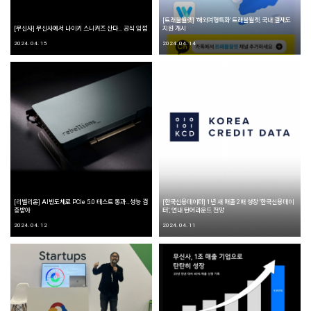
[트래블월렛] '해외여행특화' 트래블월렛, 국내 결제도
[무신사] 무신사에서 나이키 스니커즈 산다… 공식 입점
지원 개시
2024. 04. 15
2024. 04. 14
[리벨리온] AI반도체로 PCIe 5.0 테스트 통과…성능 검
[한국신용데이터] 1년 새 매출 2배 성장 ‘한국신용데이
증받아
터’, 연내 턴어라운드 전망
2024. 04. 12
2024. 04. 11