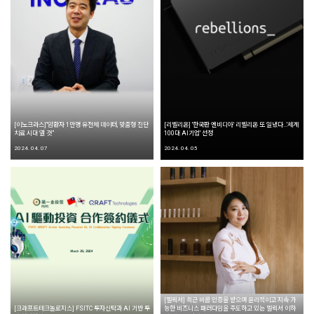
[이노크라스]“암환자 1만명 유전체 데이터, 맞춤형 진단
[리벨리온] '한국판 엔비디아' 리벨리온 또 일냈다...'세계
치료 시대 열 것”
100대 AI기업' 선정
2024. 04. 07
2024. 04. 05
[멜릭서] 최근 비콥 인증을 받으며 윤리적이고 지속 가
[크래프트테크놀로지스] FSITC 투자신탁과 AI 기반 투
능한 비즈니스 패러다임을 주도하고 있는 멜릭서 이하