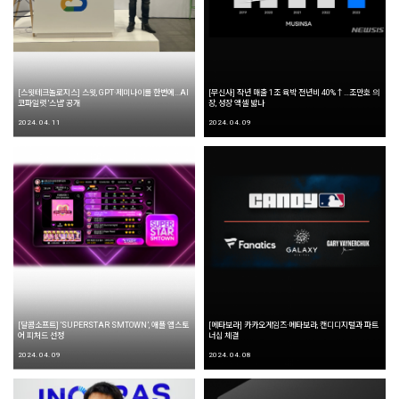
[스윗테크놀로지스] 스윗, GPT·제미나이를 한번에...AI
[무신사] 작년 매출 1조 육박 전년비 40%↑…조만호 의
코파일럿 '스냅' 공개
장, 성장 액셀 밟나
2024. 04. 11
2024. 04. 09
[달콤소프트] ‘SUPERSTAR SMTOWN’, 애플 앱스토
[메타보라] 카카오게임즈·메타보라, 캔디디지털과 파트
어 피처드 선정
너십 체결
2024. 04. 09
2024. 04. 08