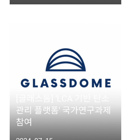
[글래스돔] 'LCA 기반 탄소
관리 플랫폼' 국가연구과제
참여