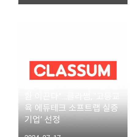
[클라썸] "K-교육 디지털 전
환 이끈다"…클라썸, ‘고등교
육 에듀테크 소프트랩 실증
기업’ 선정