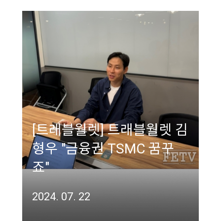
[트래블월렛] 트래블월렛 김
형우 "금융권 TSMC 꿈꾸
죠"
2024. 07. 22