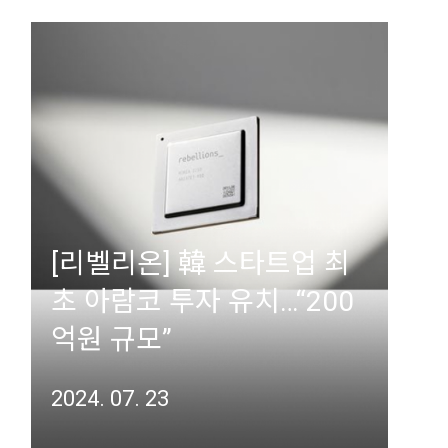
[리벨리온] 韓 스타트업 최
초 아람코 투자 유치…“200
억원 규모”
2024. 07. 23