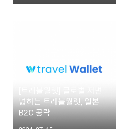
[트래블월렛] 글로벌 저변
넓히는 트래블월렛, 일본
B2C 공략