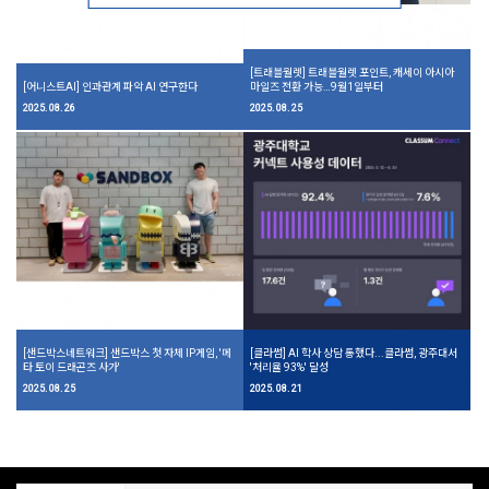
[트래블월렛] 트래블월렛 포인트, 캐세이 아시아
[어니스트AI] 인과관계 파악 AI 연구한다
마일즈 전환 가능…9월1일부터
2025. 08. 26
2025. 08. 25
[샌드박스네트워크] 샌드박스 첫 자체 IP게임, '메
[클라썸] AI 학사 상담 통했다...클라썸, 광주대서
타 토이 드래곤즈 사가'
'처리율 93%' 달성
2025. 08. 25
2025. 08. 21