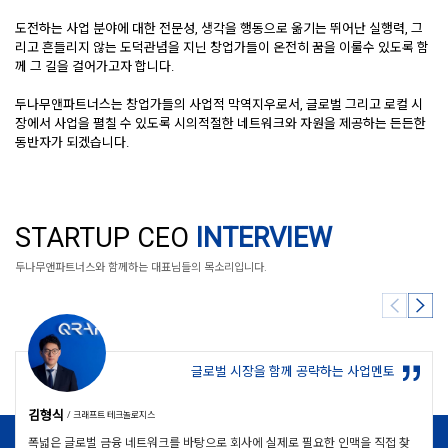
도전하는 사업 분야에 대한 전문성, 생각을 행동으로 옮기는 뛰어난 실행력, 그
리고 흔들리지 않는 도덕관념을 지닌 창업가들이 온전히 꿈을 이룰수 있도록 함
께 그 길을 걸어가고자 합니다.
AI powered investment management technology
Interactive Learning Platform
Whole genome sequencing-based precision medicine
Blockchain casual game publisher
두나무앤파트너스는 창업가들의 사업적 막역지우로서, 글로벌 그리고 로컬 시
Mobile currency exchange service "Travel Wallet"
SEA digital payments processor (Acquired by Ant Group)
장에서 사업을 펼칠 수 있도록 시의적절한 네트워크와 자원을 제공하는 든든한
동반자가 되겠습니다.
Corporate-wide collaboration saas software
AI processor developer
Data driven personal finance management app
B2B freight logistics platform
Democratizing investment strategies
Decentralized data governance framework
STARTUP CEO
INTERVIEW
두나무앤파트너스와 함께하는 대표님들의 목소리입니다.
Immersive VR content creation platform
Cloud-based EMR healthcare software
Machine Learning empowered financial intelligence software
Global gaming data and community platform
B2B financial solutions for healthcare providers
Alternative P2P lending platform
글로벌 시장을 함께 공략하는 사업멘토
No-code clinical decision support system provider
Millennials fashion commerce platform
Low-power Always-on-Video
Regional & Urban Air Mobility
김형식
/ 크래프트 테크놀로지스
폭넓은 글로벌 금융 네트워크를 바탕으로 회사에 실제로 필요한 인맥을 직접 찾